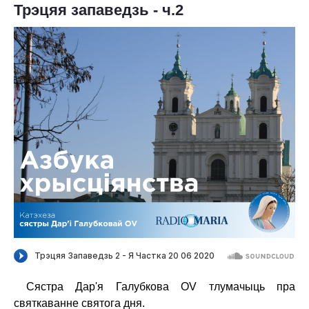
Трэцяя запаведзь - ч.2
Сястра Дар'я Галубкова OV тлумачыць пра
святкаванне святога дня.