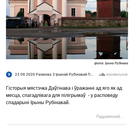
фота: Ірына Рубінава
Гісторыя мястэчка Даўгінава і ўражанні ад яго як ад
месца, спагадлівага для пілігрымаў - у расповеду
спадарыні Ірыны Рубінавай.
Падрабязней...