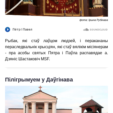
фота: Ірына Рубінава
Рыбак, які стаў лаўцом людзей, і перакананы
пераследвальнік хрысціян, які стаў вялікім місіянерам
- пра асобы святых Пятра і Паўла распавядае а.
Дзяніс Шастаковіч
MSF
.
Пілігрымуем у Даўгінава