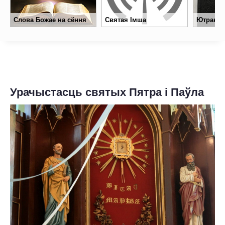
ПРА НАС
Слова Божае на сёння
Святая Імша
Ютрань
АХВЯРАВАННІ
КАНТАКТЫ
Урачыстасць святых Пятра і Паўла