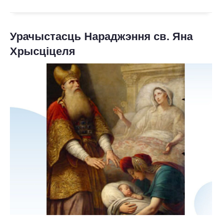
Урачыстасць Нараджэння св. Яна
Хрысціцеля