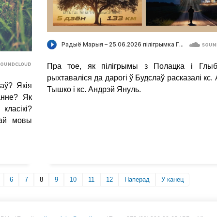
Пра тое, як пілігрымы з Полацка і Глыб
рыхтаваліся да дарогі ў Будслаў расказалі кс.
аў? Якія
Тышко
і кс. Андрэй Януль.
анне? Як
класікі?
най мовы
6
7
8
9
10
11
12
Наперад
У канец