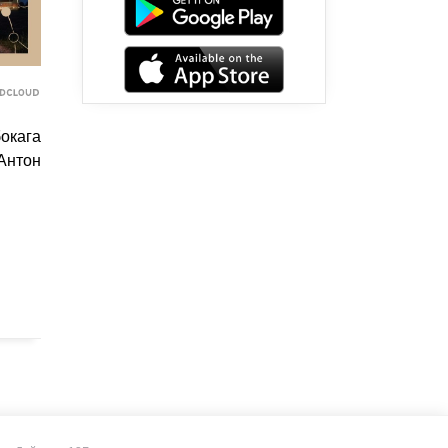
окага
Антон