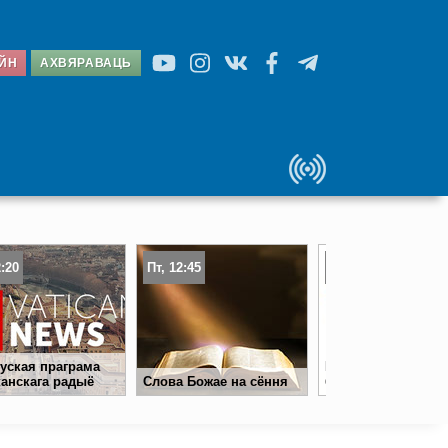
АЙН
АХВЯРАВАЦЬ
2:20
Пт, 12:45
Пт, 13:00
уская праграма
Ружанец. Таямніц
анскага радыё
Слова Божае на сёння
балесныя