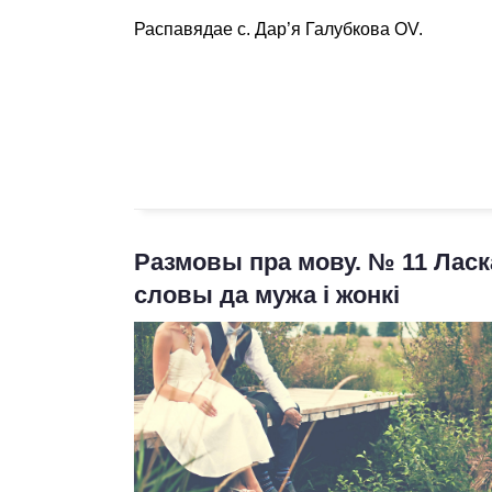
Распавядае с.
Дар’я Галубкова OV.
Размовы пра мову. № 11 Лас
словы да мужа і жонкі