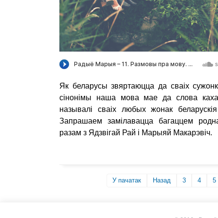
Як беларусы звяртаюцца да сваіх сужонк
сінонімы наша мова мае да слова ках
называлі сваіх любых жонак беларускія 
Запрашаем замілавацца багаццем род
разам з Ядзвігай Рай і Марыяй Макарэвіч.
У пачатак
Назад
3
4
5