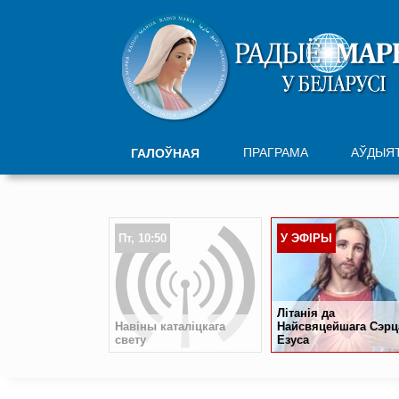
ПРАГРАМА
АЎДЫЯ
ГАЛОЎНАЯ
Пт, 10:50
У ЭФІРЫ
Літанія да
Навіны каталіцкага
Найсвяцейшага Сэрц
свету
Езуса