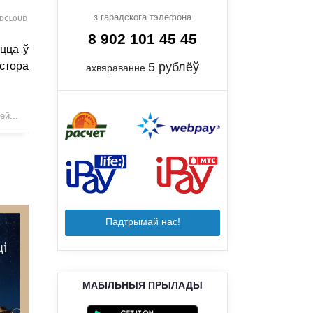
з гарадскога тэлефона
8 902 101 45 45
цца ў
5 рублёў
стора
ахвяраванне
й...
Падтрымай нас!
МАБІЛЬНЫЯ ПРЫЛАДЫ