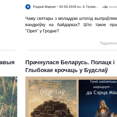
Чаму святары з моладдзю штогод выпраўляю
вандроўку на байдарках? Што такое пра
"Open" у Гродне?
Падрабязне
кавыя
Прачнулася Беларусь. Полацк і
Глыбокае крочаць у Будслаў