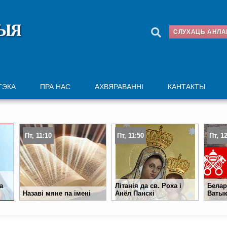
СЛУХАЦЬ АНЛ
ТЭКА
ПРА НАС
АХВЯРАВАННІ
КАНТАКТЫ
Пт, 11:10
Пт, 11:50
Пт, 1
а
Літанія да св. Роха і
Белар
Назаві мяне па імені
Анёл Панскі
Ватык