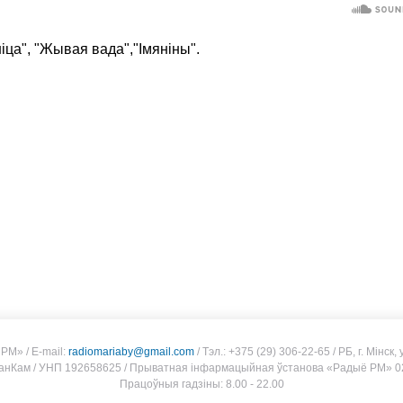
ца", "Жывая вада","Імяніны".
 РМ»
/
E-mail:
radiomariaby@gmail.com
/
Тэл.: +375 (29) 306-22-65
/
РБ, г. Мінск
анКам
/
УНП 192658625
/
Прыватная інфармацыйная ўстанова «Радыё РМ» 02
Працоўныя гадзіны: 8.00 - 22.00