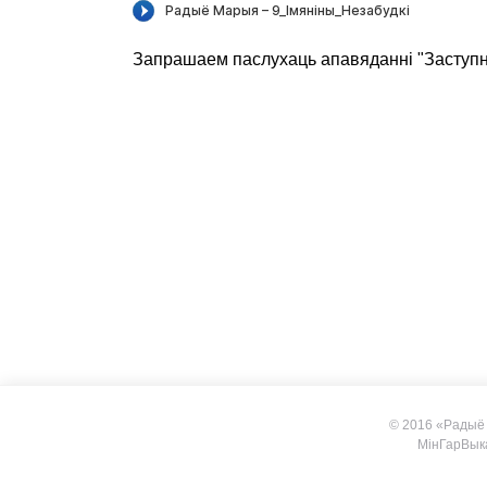
Запрашаем паслухаць апавяданні "Заступні
© 2016 «Радыё
МiнГарВык