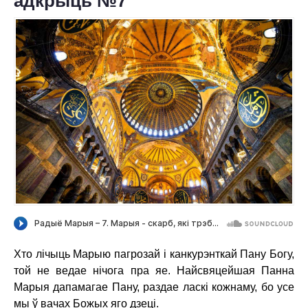
адкрыць №7
ПРА НАС
АХВЯРАВАННІ
КАНТАКТЫ
Хто лічыць Марыю пагрозай і канкурэнткай Пану Богу,
той не ведае нічога пра яе. Найсвяцейшая Панна
Марыя дапамагае Пану, раздае ласкі кожнаму, бо усе
мы ў вачах Божых яго дзеці.