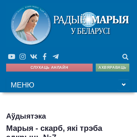
СЛУХАЦЬ АНЛАЙН
АХВЯРАВАЦЬ
МЕНЮ
ГАЛОЎНАЯ
Аўдыятэка
ПРАГРАМА
Марыя - скарб, які трэба
АЎДЫЯТЭКА