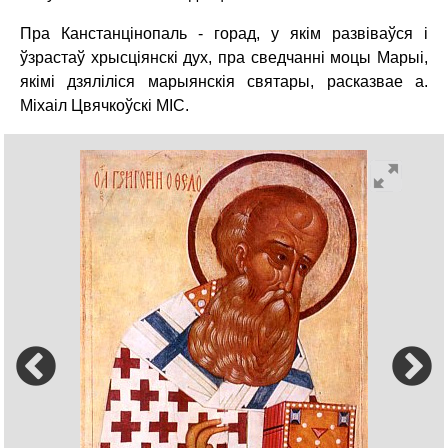
Пра Канстанцінопаль - горад, у якім развіваўся і
ўзрастаў хрысціянскі дух, пра сведчанні моцы Марыі,
якімі дзяліліся марыянскія святары, расказвае а.
Міхаіл Цвячкоўскі МІС.