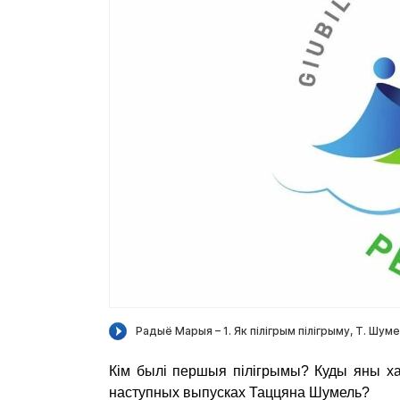
Кім былі першыя пілігрымы? Куды яны ха
наступных выпусках Таццяна Шумель?