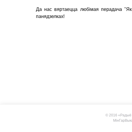
Да нас вяртаецца любімая перадача "Як 
панядзелках!
© 2016 «Радыё
МiнГарВык