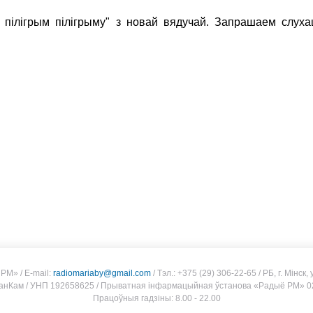
пілігрым пілігрыму" з новай вядучай. Запрашаем слуха
 РМ»
/
E-mail:
radiomariaby@gmail.com
/
Тэл.: +375 (29) 306-22-65
/
РБ, г. Мінск
анКам
/
УНП 192658625
/
Прыватная інфармацыйная ўстанова «Радыё РМ» 02
Працоўныя гадзіны: 8.00 - 22.00