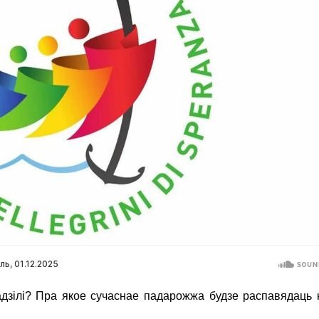
дзілі? Пра якое сучаснае падарожжа будзе распавядаць 