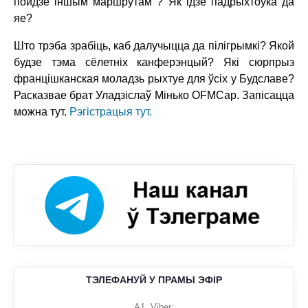
пойдзе іншым маршрутам ? Як ідзе падрыхтоўка да
яе?
Што трэба зрабіць, каб далучыцца да пілігрымкі? Якой
будзе тэма сёлетніх канферэнцый? Які сюрпрыз
францішканская моладзь рыхтуе для ўсіх у Будславе?
Расказвае брат Уладзіслаў Мінько OFMCap. Запісацца
можна тут.
Рэгістрацыя тут.
ТЭЛЕФАНУЙ У ПРАМЫ ЭФІР
A1, Viber: