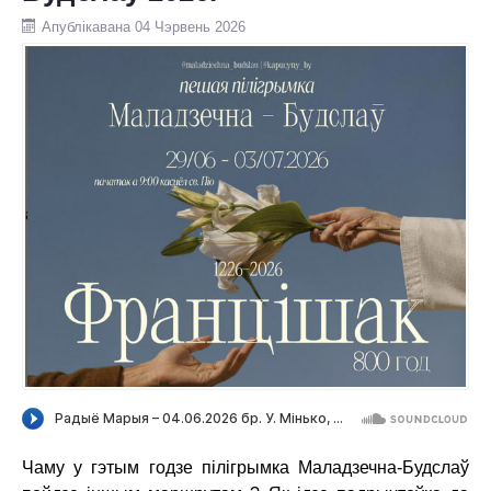
Апублікавана 04 Чэрвень 2026
ПРА НАС
АХВЯРАВАННІ
КАНТАКТЫ
Чаму у гэтым годзе пілігрымка Маладзечна-Будслаў