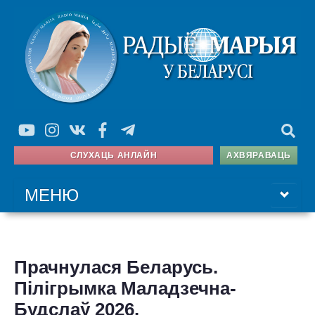
СЛУХАЦЬ АНЛАЙН
АХВЯРАВАЦЬ
МЕНЮ
ГАЛОЎНАЯ
Прачнулася Беларусь.
ПРАГРАМА
Пілігрымка Маладзечна-
АЎДЫЯТЭКА
Будслаў 2026.